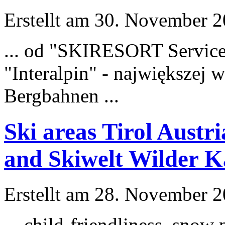
Erstellt am 30. November 20
... od "SKIRESORT Service
"Inter
alpin
" - największej 
Bergbahnen ...
Ski areas Tirol Austr
and Skiwelt Wilder Ka
Erstellt am 28. November 20
... child-friendliness, snow