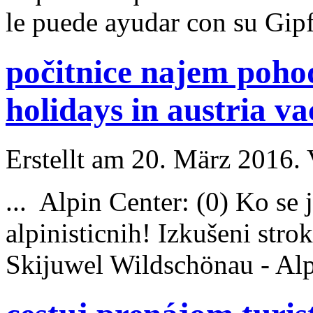
le puede ayudar con su Gipf
počitnice najem pohod
holidays in austria v
Erstellt am 20. März 2016. 
...
Alpin
Center: (0) Ko se j
alpin
isticnih! Izkušeni st
Skijuwel Wildschönau - Alpb