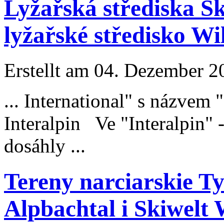
Lyžařská střediska S
lyžařské středisko Wi
Erstellt am 04. Dezember 20
... International" s názve
Inter
alpin
Ve "Inter
alpin
" 
dosáhly ...
Tereny narciarskie T
Alpbachtal i Skiwelt 