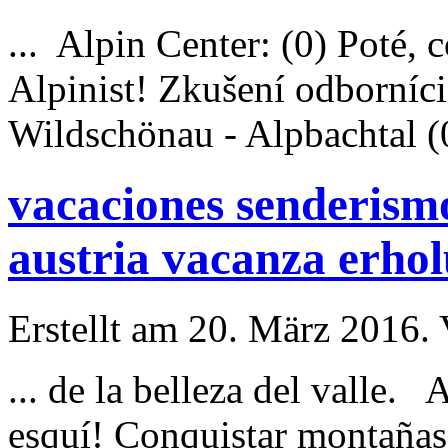
...
Alpin
Center: (0) Poté, 
Alpin
ist! Zkušení odborníc
Wildschönau - Alpbachtal (0
vacaciones senderismo
austria vacanza erho
Erstellt am 20. März 2016. 
... de la belleza del valle.
A
esquí! Conquistar montaña