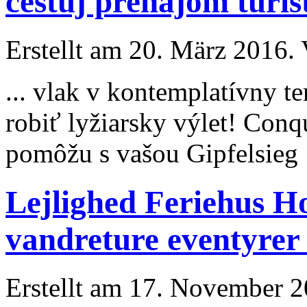
cestuj prenájom turi
Erstellt am 20. März 2016. 
... vlak v kontemplatívny 
robiť lyžiarsky výlet! Con
pomôžu s vašou Gipfelsieg 
Lejlighed Feriehus Hot
vandreture eventyrer 
Erstellt am 17. November 20