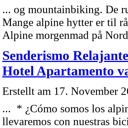
... og mountainbiking. De rus
Mange
alpin
e hytter er til
Alpin
e morgenmad på Norder
Senderismo Relajante
Hotel Apartamento vac
Erstellt am 17. November 20
... * ¿Cómo somos los
alpi
llevaremos con nuestras bici