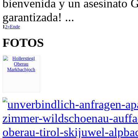
bienvenida y un asesinato
garantizada! ...
1
2
»
Ende
FOTOS