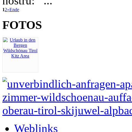
nostru: ...
1
2
»
Ende
FOTOS
Weblinks