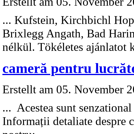
Erstellt am 05. November 20
... Kufstein, Kirchbichl Ho
Brixlegg Angath, Bad Hari
nélkül. Tökéletes ajánlatot
cameră pentru lucrăt
Erstellt am 05. November 20
... Ac
este
a sunt senzationa
Informații detaliate despre c