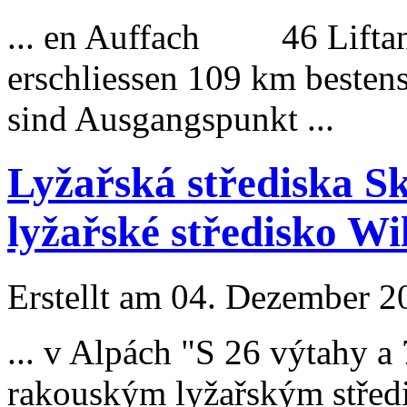
... en Auffach 46 Liftanl
erschliessen 109 km b
este
n
sind Ausgangspunkt ...
Lyžařská střediska S
lyžařské středisko Wi
Erstellt am 04. Dezember 20
... v Alpách "S 26 výtahy 
rakouským lyžařským středis