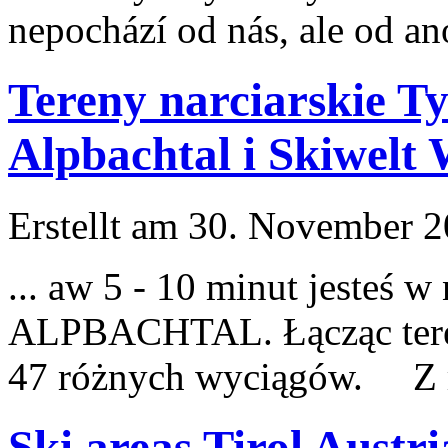
nepochází od nás, ale od a
Tereny narciarskie T
Alpbachtal i Skiwelt 
Erstellt am 30. November 20
... aw 5 - 10 minut j
este
ś w
ALPBACHTAL. Łącząc tereny
47 różnych wyciągów. Z re
Ski areas Tirol Austr