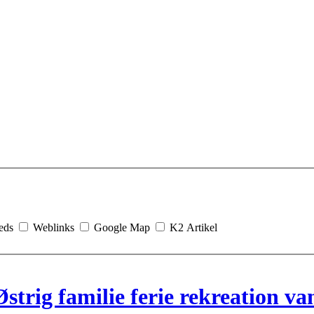
eds
Weblinks
Google Map
K2 Artikel
strig familie ferie rekreation v