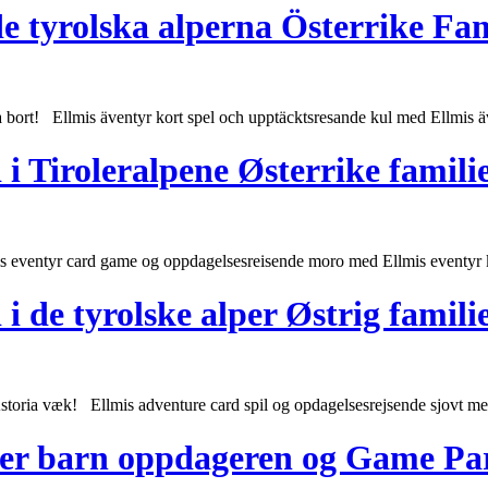
de tyrolska alperna Österrike Fa
 bort! Ellmis äventyr kort spel och upptäcktsresande kul med Ellmis äv
 Tiroleralpene Østerrike famili
s eventyr card game og oppdagelsesreisende moro med Ellmis eventyr kar
 de tyrolske alper Østrig famil
toria væk! Ellmis adventure card spil og opdagelsesrejsende sjovt med
ker barn oppdageren og Game Pa