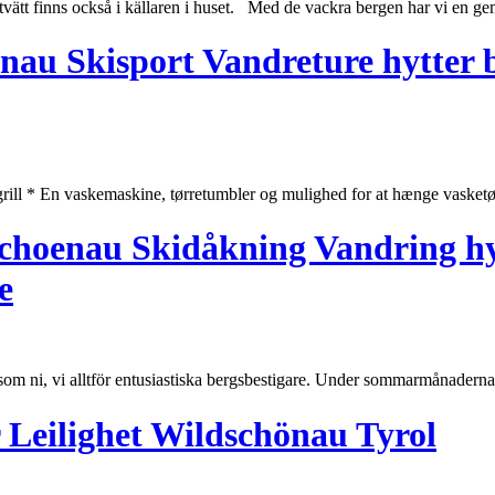
tvätt finns också i källaren i
huset
. Med de vackra bergen har vi en gem
nau Skisport Vandreture hytter b
rill * En vaskemaskine, tørretumbler og mulighed for at hænge vasketøj e
dschoenau Skidåkning Vandring h
e
om ni, vi alltför entusiastiska bergsbestigare. Under sommarmånadern
er Leilighet Wildschönau Tyrol