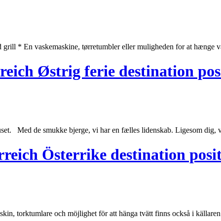
 grill * En vaskemaskine, tørretumbler eller muligheden for at hænge vas
eich Østrig ferie destination pos
set
. Med de smukke bjerge, vi har en fælles lidenskab. Ligesom dig, vi a
reich Österrike destination posit
askin, torktumlare och möjlighet för att hänga tvätt finns också i källaren