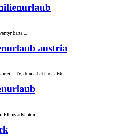
milienurlaub
entyr karta ...
enurlaub austria
tet . Dykk ned i et fantastisk ...
ienurlaub
 Ellmis adventure ...
rk