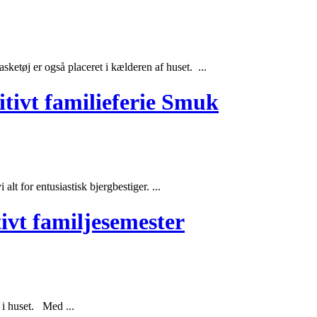
ketøj er også placeret i kælderen af ​​
huset
. ...
itivt familieferie Smuk
lt for entusiastisk bjergbestiger. ...
ivt familjesemester
 i
huset
. Med ...