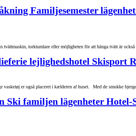
dåkning Familjesemester lägenhet
En tvättmaskin, torktumlare eller möjligheten för att hänga tvätt är också
lieferie lejlighedshotel Skispor
vasketøj er også placeret i kælderen af ​​
huset
. Med de smukke bjerge, 
 Ski familjen lägenheter Hotel-S