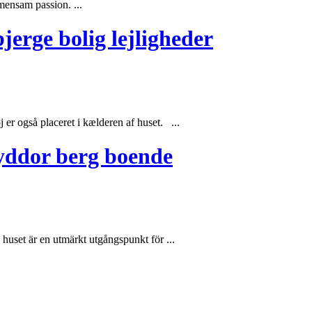
ensam passion. ...
jerge bolig lejligheder
r også placeret i kælderen af ​​
huset
. ...
yddor berg boende
a
huset
är en utmärkt utgångspunkt för ...