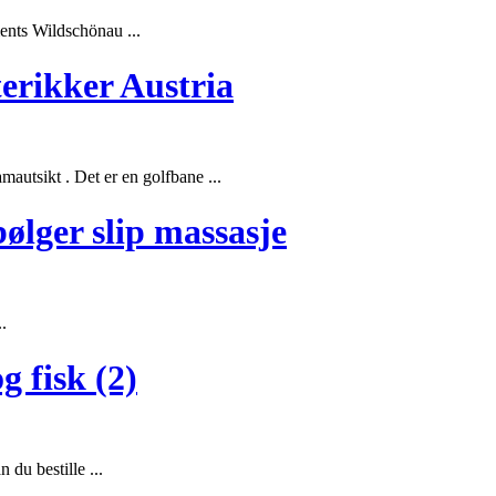
ents Wildschönau ...
erikker Austria
mautsikt . Det er en golfbane ...
bølger slip massasje
.
 fisk (2)
n du bestille ...