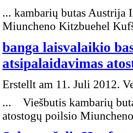
... kambarių butas Austrija
Miuncheno Kitzbuehel Kufš
banga laisvalaikio b
atsipalaidavimas ato
Erstellt am 11. Juli 2012. V
... Viešbutis kambarių but
atostogų poilsio Miuncheno