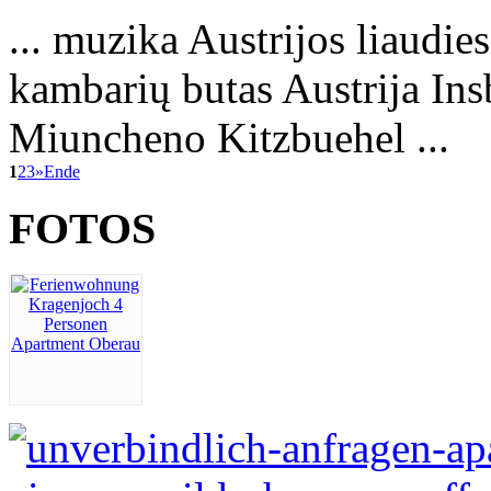
... muzika Austrijos liaud
kambarių butas Austrija
Ins
Miuncheno Kitzbuehel ...
1
2
3
»
Ende
FOTOS