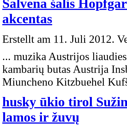
Salvena šalis Hopfgar
akcentas
Erstellt am 11. Juli 2012. V
... muzika Austrijos liaud
kambarių butas Austrija
Ins
Miuncheno Kitzbuehel Kufšt
husky ūkio tirol Suž
lamos ir žuvų