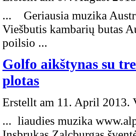
... Geriausia muzika Austr
Viešbutis kambarių butas A
poilsio ...
Golfo aikštynas su tr
plotas
Erstellt am 11. April 2013. 
... liaudies muzika www.al
Insbrukas
Zalcburgas šventė