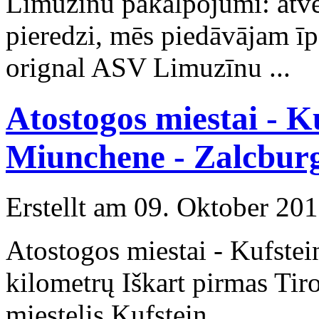
Limuzīnu pakalpojumi: atve
pieredzi, mēs piedāvājam īpa
orignal ASV Limuzīnu ...
Atostogos miestai - Ku
Miunchene - Zalcburg
Erstellt am 09. Oktober 201
Atostogos miestai - Kufstei
kilometrų Iškart pirmas Tir
miestelis Kufstein . ...