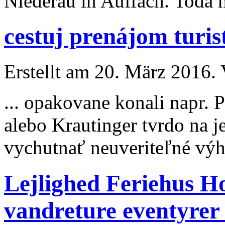
Niederau in Auffach. Toda na
cestuj prenájom turi
Erstellt am 20. März 2016. 
... opakovane konali napr. 
alebo Krautinger tvrdo na 
vychutnať neuveriteľné výh
Lejlighed Feriehus Hot
vandreture eventyrer 