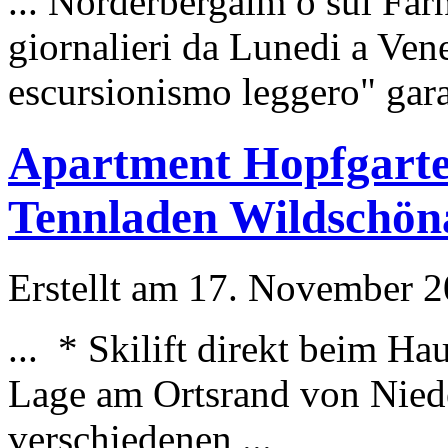
... Norderbergalm o sul Far
giornalieri da Lunedi a Vene
escursionismo leggero" garan
Apartment Hopfgarte
Tennladen Wildschönau
Erstellt am 17. November 20
... * Ski
lift
direkt beim Hau
Lage am Ortsrand von Nied
verschiedenen ...