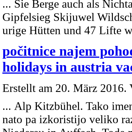
... Sie Berge auch als Nicht
Gipfelsieg Skijuwel Wildsc
urige Hütten und 47
Lift
e w
počitnice najem pohod
holidays in austria v
Erstellt am 20. März 2016. 
... Alp Kitzbühel. Tako im
nato pa izkoristijo veliko 