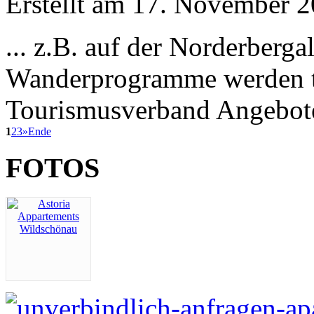
Erstellt am 17. November 20
... z.B. auf der Norderber
Wanderprogramme werden tä
Tourismusverband Angebo
1
2
3
»
Ende
FOTOS