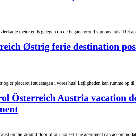
 vierkante
meter
en is gelegen op de begane grond van ons huis! Het ap
eich Østrig ferie destination pos
er
og er placeret i stueetagen i vores hus! Lejligheden kan rumme op til 1
l Österreich Austria vacation d
tment
ocated on the ground floor of our house! The apartment can accommodate