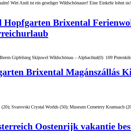
alm! Wirt Andi ist ein geseliger Wildschönauer! Eine Einkehr lohnt s
ol Hopfgarten Brixental Ferien
rreichurlaub
ei Ihrem Gipfelsieg Skijuwel Wildschönau – Alpbachtal(0) 109 Pistenkil
arten Brixental Magánszállás Ki
in (20); Svarovski Crystal Worlds (50); Museum Ce
meter
y Kramsach (20
terreich Oostenrijk vakantie be