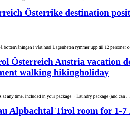
reich Österrike destination posit
å bottenvåningen i vårt hus! Lägenheten rymmer upp till 12 personer och 
l Österreich Austria vacation d
tment walking hikingholiday
s at any time. Included in your package: - Laundry package (and can ...
 Alpbachtal Tirol room for 1-7 