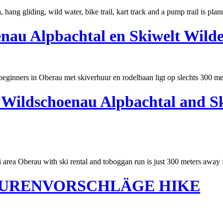
hang gliding, wild water, bike trail, kart track and a pump trail is pla
nau Alpbachtal en Skiwelt Wilde
ginners in Oberau met skiverhuur en rodelbaan ligt op slechts 300
me
l Wildschoenau Alpbachtal and S
rea Oberau with ski rental and toboggan run is just 300
meter
s away 
URENVORSCHLÄGE HIKE