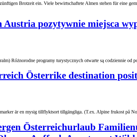
 zünftigen Brotzeit ein. Viele bewirtschaftete Almen stehen für eine g
h Austria pozytywnie miejsca w
ralm) Różnorodne programy turystycznych otwarte są codziennie od pon
reich Österrike destination posit
smarker är en mysig tillflyktsort tillgängliga. (T.ex. Alpine frukost på
No
ergen Österreichurlaub Familien