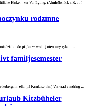
emütliche Einkehr zur Verfügung. (Almfrühstück z.B. auf
ypoczynku rodzinne
iedziałku do piątku w wolnej ofert turystyka. ...
ivt familjesemester
rderbergalm
eller på Farnkaseralm) Varierad vandring ...
urlaub Kitzbüheler