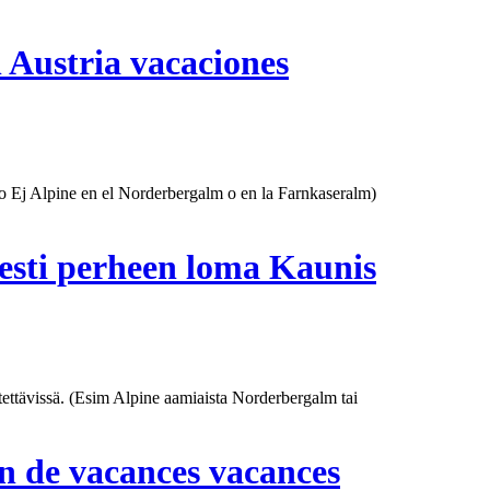
h Austria vacaciones
o Ej Alpine en el
Norderbergalm
o en la Farnkaseralm)
sesti perheen loma Kaunis
ytettävissä. (Esim Alpine aamiaista
Norderbergalm
tai
on de vacances vacances