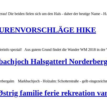
erau! Die beiden fielen sich um den Hals - daher der heutige Name
URENVORSCHLÄGE HIKE
info spezial! Aus gutem Grund findet die Wander WM 2018 in der Wild
chjoch Halsgatterl Norderber
rbergalm
Markbachjoch - Holzalm: Schotterstraße - gelb eingezeichne
strig familie ferie rekreation v