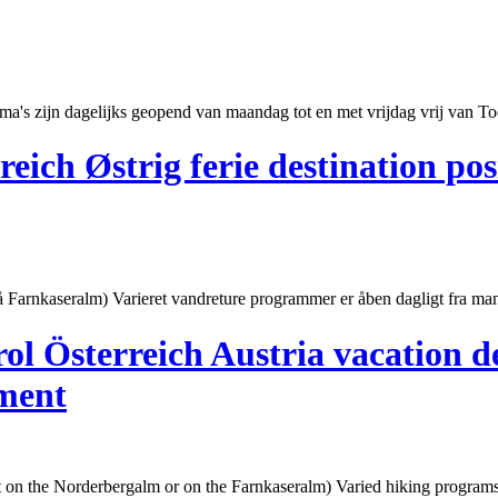
s zijn dagelijks geopend van maandag tot en met vrijdag vrij van Toe
eich Østrig ferie destination pos
å Farnkaseralm) Varieret vandreture programmer er åben dagligt fra mandag
l Österreich Austria vacation d
tment
t on the
Norderbergalm
or on the Farnkaseralm) Varied hiking programs