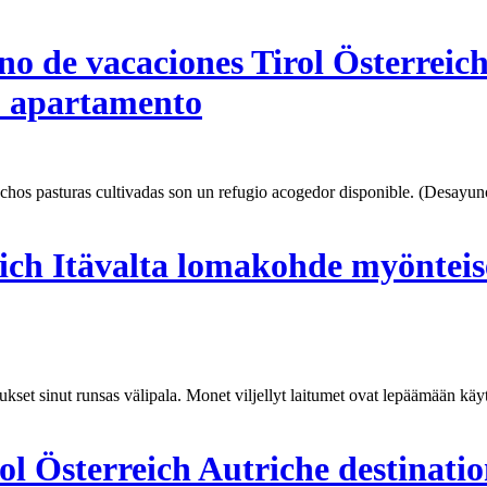
no de vacaciones Tirol Österreic
o apartamento
chos pasturas cultivadas son un refugio acogedor disponible. (Desayun
eich Itävalta lomakohde myöntei
kukset sinut runsas välipala. Monet viljellyt laitumet ovat lepäämään kä
ol Österreich Autriche destinati