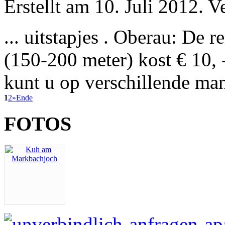
Erstellt am 10. Juli 2012. V
... uitstapjes . Oberau: De r
(150-200 meter) kost € 10, 
kunt u op verschillende mani
1
2
»
Ende
FOTOS