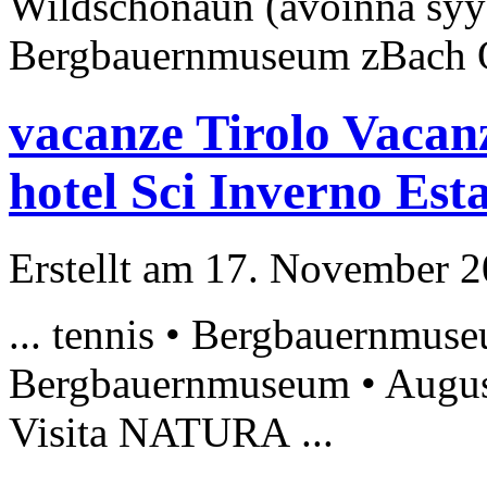
Wildschönaun (avoinna syys
Bergbauernmuseum
zBach O
vacanze Tirolo Vacanz
hotel Sci Inverno Est
Erstellt am 17. November 20
... tennis •
Bergbauernmus
Bergbauernmuseum
• Augus
Visita NATURA ...