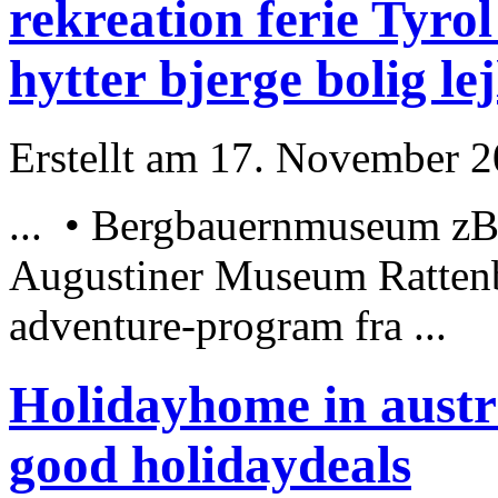
rekreation ferie Tyr
hytter bjerge bolig le
Erstellt am 17. November 20
... •
Bergbauernmuseum
zBa
Augustiner Museum Rattenb
adventure-program fra ...
Holidayhome in austr
good holidaydeals