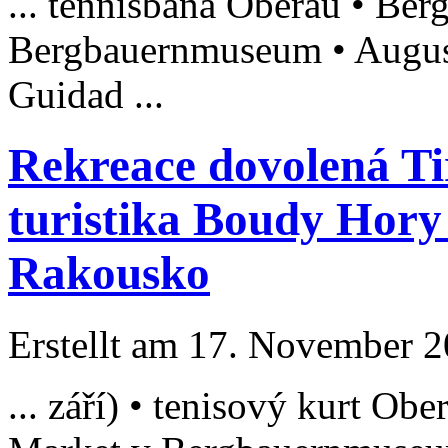
... tennisbana Oberau • Be
Bergbauernmuseum
• Augus
Guidad ...
Rekreace dovolená Ti
turistika Boudy Hory
Rakousko
Erstellt am 17. November 20
... září) • tenisový kurt Obe