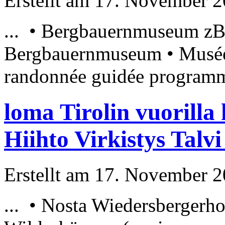
Erstellt am 17. November 20
... •
Bergbauernmuseum
zBa
Bergbauernmuseum
• Musée
randonnée guidée programme 
loma Tirolin vuorilla
Hiihto Virkistys Talv
Erstellt am 17. November 20
... • Nosta Wiedersbergerho