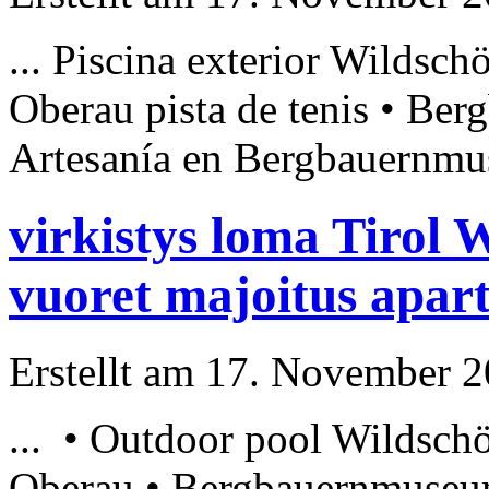
... Piscina exterior Wildsch
Oberau pista de tenis •
Ber
Artesanía en
Bergbauernm
virkistys loma Tirol 
vuoret majoitus apart
Erstellt am 17. November 20
... • Outdoor pool Wildschö
Oberau •
Bergbauernmuse