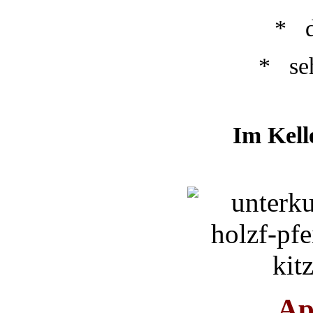
* d
* seh
Im Kell
Ap