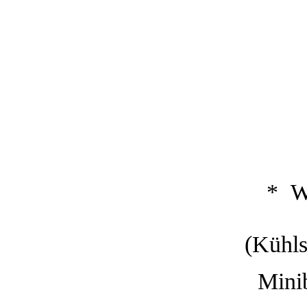
* W
(Kühlsch
Miniba