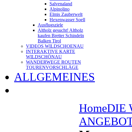
Salvenaland
Alpinolino
Elmis Zauberwelt
Hexenwasser Soell
Ausflugsziele
Altholz gesucht! Altholz
kaufen Bretter Schindeln
Balken Tirol
VIDEOS WILDSCHOENAU
INTERAKTIVE KARTE
WILDSCHÖNAU
WANDERWEGE ROUTEN
TOURENVORSCHLÄGE
ALLGEMEINES
Home
DIE
ANGEBO