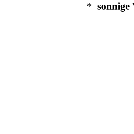
*
sonnige
Her