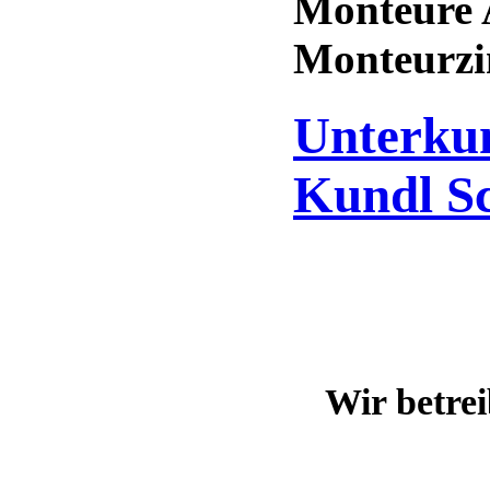
Monteure 
Monteurz
Unterku
Kundl S
Wir betre