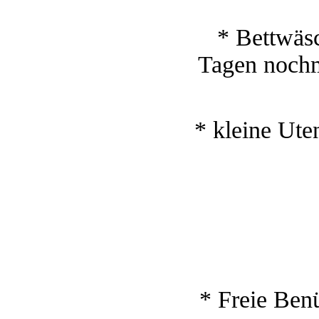
* Bettwäsc
Tagen nochma
* kleine Uten
* Freie Ben