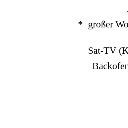
A
* großer Wo
Sat-TV (Kühl
Backofen, M