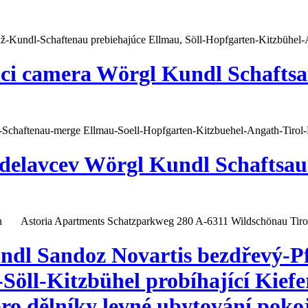
táž-Kundl-Schaftenau prebiehajúce Ellmau, Söll-Hopfgarten-Kitzbühel-
ici camera Wörgl Kundl Schafts
l-Schaftenau-merge Ellmau-Soell-Hopfgarten-Kitzbuehel-Angath-Tirol-
delavcev Wörgl Kundl Schaftsau 
n
Astoria Apartments Schatzparkweg 280 A-6311 Wildschönau Tiro
ndl Sandoz Novartis bezdřevý-Pf
-Söll-Kitzbühel probíhající Kie
ro dělníky levné ubytování poko