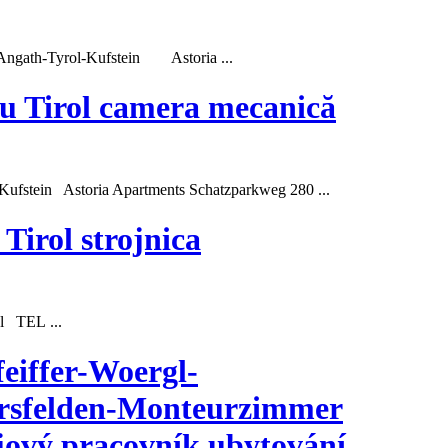
Angath-Tyrol-
Kufstein
Astoria ...
au Tirol camera mecanică
Kufstein
Astoria Apartments Schatzparkweg 280 ...
Tirol strojnica
l TEL ...
eiffer-Woergl-
fersfelden-Monteurzimmer
jový pracovník ubytování