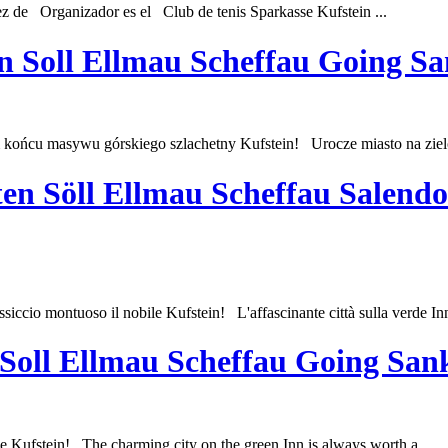
de Organizador es el Club de tenis Sparkasse
Kufstein
...
n Soll Ellmau Scheffau Going S
końcu masywu górskiego szlachetny
Kufstein
! Urocze miasto na ziel
en Söll Ellmau Scheffau Salend
assiccio montuoso il nobile
Kufstein
! L'affascinante città sulla verde Inn
 Soll Ellmau Scheffau Going San
le
Kufstein
! The charming city on the green Inn is always worth a ...