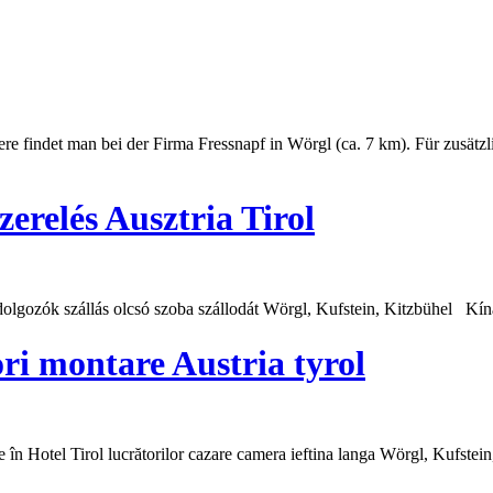
iere findet man bei der Firma Fressnapf in Wörgl (ca. 7 km). Für zusätz
erelés Ausztria Tirol
lgozók szállás olcsó szoba szállodát Wörgl,
Kufstein
, Kitzbühel Kíná
ri montare Austria tyrol
 în Hotel Tirol lucrătorilor cazare camera ieftina langa Wörgl,
Kufstein