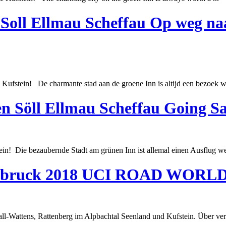
 Soll Ellmau Scheffau Op weg n
e
Kufstein
! De charmante stad aan de groene Inn is altijd een bezoek w
en Söll Ellmau Scheffau Going S
ein
! Die bezaubernde Stadt am grünen Inn ist allemal einen Ausflug wer
Innsbruck 2018 UCI ROAD WO
all-Wattens, Rattenberg im Alpbachtal Seenland und
Kufstein
. Über ve