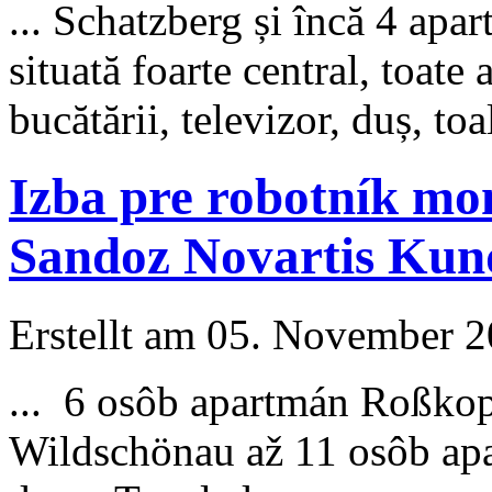
...
Schatzberg
și încă 4 apa
situată foarte central, toat
bucătării, televizor, duș, toal
Izba pre robotník mo
Sandoz Novartis Kun
Erstellt am 05. November 20
... 6 osôb apartmán Roßko
Wildschönau až 11 osôb a