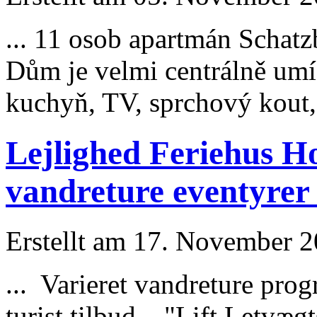
... 11 osob apartmán
Schatz
Dům je velmi centrálně umí
kuchyň, TV, sprchový kout, 
Lejlighed Feriehus Hot
vandreture eventyrer 
Erstellt am 17. November 20
... Varieret vandreture progr
turist tilbud. "Lift Letvæg