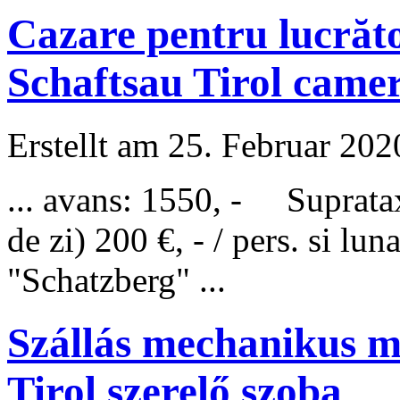
Cazare pentru lucrăt
Schaftsau Tirol came
Erstellt am 25. Februar 202
... avans: 1550, - Supratax
de zi) 200 €, - / pers. s
"
Schatzberg
" ...
Szállás mechanikus 
Tirol szerelő szoba