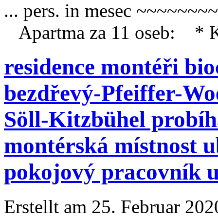
... pers. in mesec ~~~~~
Apartma za 11 oseb: * Kuh
residence montéři bi
bezdřevý-Pfeiffer-Wo
Söll-Kitzbühel probí
montérská místnost u
pokojový pracovník u
Erstellt am 25. Februar 202