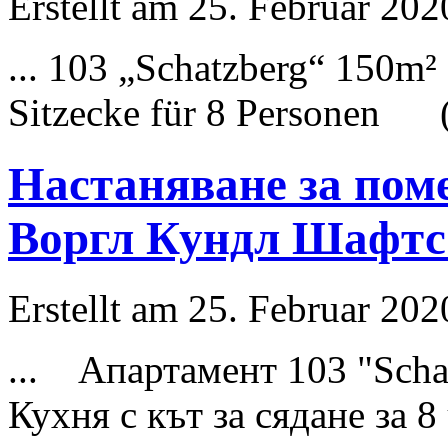
Erstellt am 25. Februar 202
... 103 „
Schatzberg
“ 150m²
Sitzecke für 8 Personen (
Настаняване за пом
Воргл Кундл Шафтс
Erstellt am 25. Februar 202
... Апартамент 103 "
Scha
Кухня с кът за сядане за 8