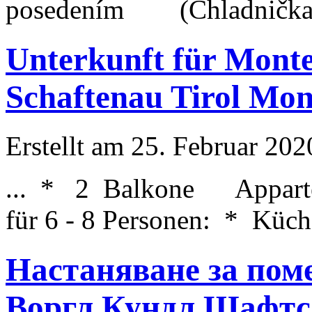
posedením (Chladnička 
Unterkunft für Mont
Schaftenau Tirol Mo
Erstellt am 25. Februar 202
... * 2 Balkone Appart
für 6 - 8 Personen: * Küche
Настаняване за пом
Воргл Кундл Шафтс