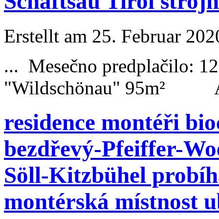
Schaftsau Tirol strojn
Erstellt am 25. Februar 202
... Mesečno predplačilo
"
Wildschönau
" 95m² Apar
residence montéři bi
bezdřevý-Pfeiffer-Wo
Söll-Kitzbühel probí
montérská místnost u