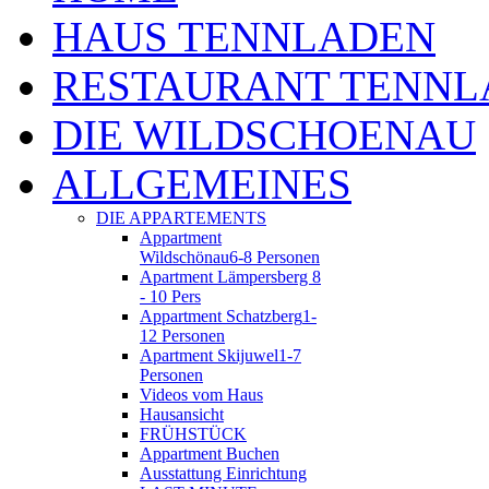
HAUS TENNLADEN
RESTAURANT TENNL
DIE WILDSCHOENAU
ALLGEMEINES
DIE APPARTEMENTS
Appartment
Wildschönau
6-8 Personen
Apartment Lämpersberg 8
- 10 Pers
Appartment Schatzberg
1-
12 Personen
Apartment Skijuwel
1-7
Personen
Videos vom Haus
Hausansicht
FRÜHSTÜCK
Appartment Buchen
Ausstattung Einrichtung