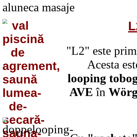
aluneca
masaje
L
"L2" este pri
Acesta est
looping tobo
AVE
în
Wörg