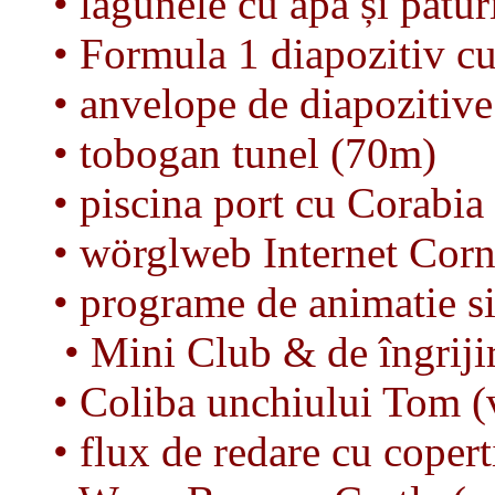
• lagunele cu apă și patu
• Formula 1 diapozitiv c
• anvelope de diapozitiv
• tobogan tunel (70m)
• piscina port cu Corabia 
• wörglweb Internet Corn
• programe de animatie si 
• Mini Club & de îngrijir
• Coliba unchiului Tom (
• flux de redare cu copert