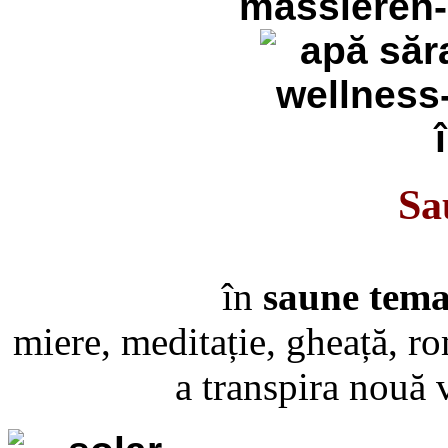
Sa
în
saune tema
miere, meditație, gheață, ro
a transpira nouă v