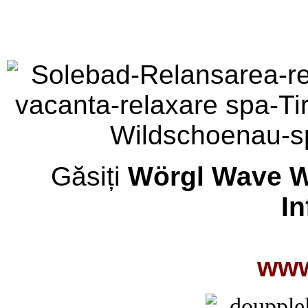
Găsiți
Wörgl Wave W
In
www