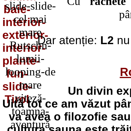
Cu
"rachete
pâ
Dar atenție:
L2
nu 
R
Un divin
ex
Uită tot ce am văzut p
va avea o filozofie sau
cultura sauna este trăi