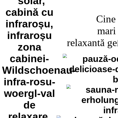
Cin
mar
relaxantă g