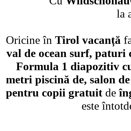
Cu
Wildschöna
la 
Oricine în
Tirol vacanță
fa
val de ocean surf, paturi
Formula 1 diapozitiv cu
metri piscină de, salon d
pentru copii gratuit
de
în
este întotd