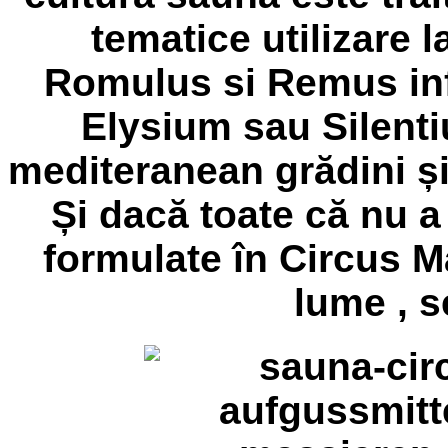
tematice
utilizare l
Romulus si Remus
i
Elysium
sau
Silent
mediteranean grădini
ș
Și dacă toate că nu a
formulate în
Circus 
lume
, s