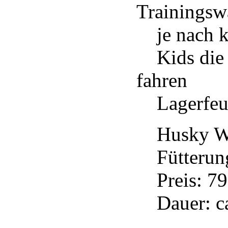
Trainingsw
je nach kö
Kids die M
fahren
Lagerfeuer
Husky Wan
Fütterung
Preis: 799
Dauer: ca