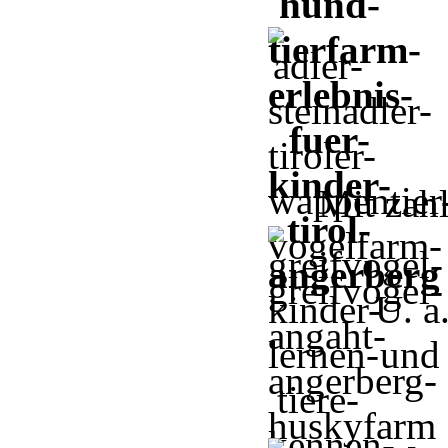
Mit zah
U. a
un