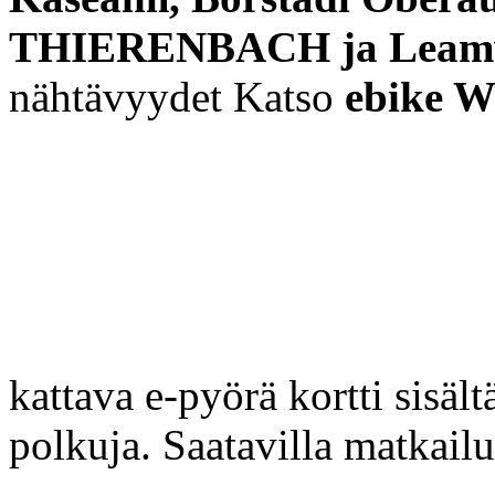
THIERENBACH ja Leamwir
nähtävyydet Katso
ebike W
kattava e-pyörä kortti sisäl
polkuja.
Saatavilla matkail