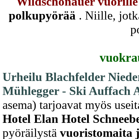
Wildschönauer vuorille
polkupyörää
.
Niille, jot
p
vuokrau
Urheilu Blachfelder Nied
Mühlegger - Ski Auffach 
asema)
tarjoavat myös useit
Hotel Elan Hotel Schneebe
pyöräilystä
vuoristomaita 