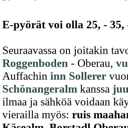
E-pyörät voi olla 25, - 35, 
Seuraavassa on joitakin tavo
Roggenboden
- Oberau,
vu
Auffachin
inn Sollerer
vuo
Schönangeralm
kanssa
juu
ilmaa ja sähköä voidaan kä
vierailla myös:
ruis maahan
Käsealm, Borstadl Oberau