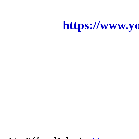
https://www.
Hotel
toaline korter
Aust
puhku