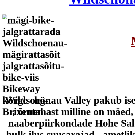
Wildschönau Valley
pakub ise
, õrnemast milline on mäed, 
naaberpiirkondade Hohe Salv
hulk ilus suusarajad .
ametlik