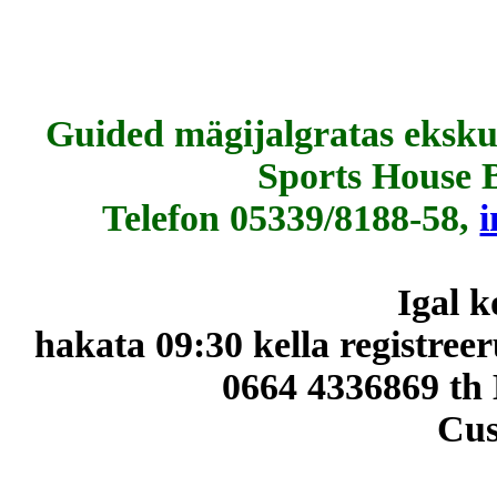
Guided mägijalgratas ekskur
Sports House 
Telefon
05339/8188-58,
i
Igal 
hakata 09:30 kella registree
0664 4336869 th
Cus