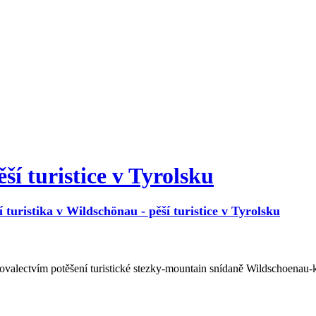
ší turistice v Tyrolsku
í turistika v Wildschönau - pěší turistice v Tyrolsku