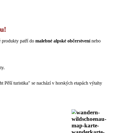
u!
é produkty patří do
malebné alpské občerstvení
nebo
ty.
 Pěší turistika" se nachází v horských etapách výtahy