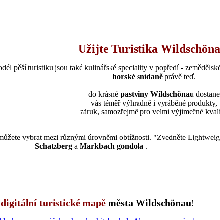
Užijte Turistika Wildschöna
dél pěší turistiku jsou také kulinářské speciality v popředí - zemědělsk
horské snídaně
právě teď.
do krásné
pastviny Wildschönau
dostane
vás téměř výhradně i vyráběné produkty,
záruk, samozřejmě pro velmi výjimečné kvali
můžete vybrat mezi různými úrovněmi obtížnosti.
"Zvedněte Lightweight
Schatzberg
a
Markbach gondola
.
o
digitální turistické mapě
města Wildschönau!