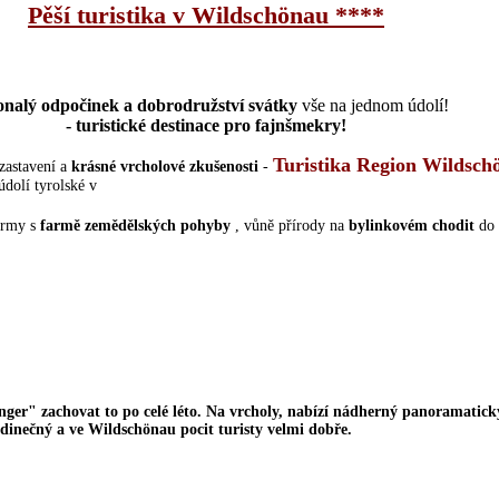
Pěší turistika v Wildschönau ****
nalý odpočinek a dobrodružství svátky
vše na jednom údolí!
- turistické destinace pro fajnšmekry!
Turistika Region Wildsc
zastavení a
krásné vrcholové zkušenosti
-
údolí tyrolské v
farmy s
farmě zemědělských pohyby
, vůně přírody na
bylinkovém chodit
do 
ger" zachovat to po celé léto.
Na vrcholy, nabízí
nádherný panoramatick
jedinečný a ve
Wildschönau
pocit
turisty
velmi dobře.