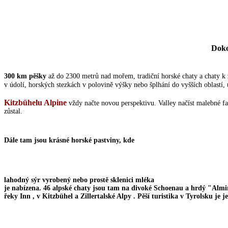
Doko
300 km pěšky
až do 2300 metrů nad mořem, tradiční horské chaty a chaty k 
v údolí, horských stezkách v polovině výšky nebo šplhání do vyšších oblastí, 
Kitzbühelu Alpine
vždy načte novou perspektivu.
Valley načíst malebné 
zůstal.
Dále tam jsou krásné horské pastviny, kde
lahodný sýr
vyrobený nebo prostě sklenici mléka
je nabízena.
46 alpské chaty
jsou tam na
divoké Schoenau
a hrdý "Almin
řeky Inn
, v
Kitzbühel
a
Zillertalské Alpy
.
Pěší turistika v Tyrolsku je 