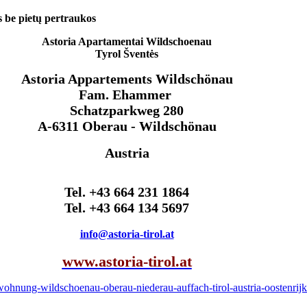
s be pietų pertraukos
Astoria Apa
rtamentai Wildsch
oenau
Tyrol Šventės
Astoria Appartements Wildschönau
Fam. Ehammer
Schatzparkweg 280
A-6311 Oberau - Wildschönau
Austria
Tel. +43 664 231 1864
Tel. +43 664 134 5697
info@astoria-tirol.at
www.astoria-tirol.at