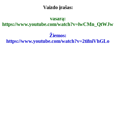
Vaizdo įrašas:
vasarą:
https://www.youtube.com/watch?v=lwCMn_QtWJw
Žiemos:
https://www.youtube.com/watch?v=2tifniVhGLo
Geriausia muzika Austrijos
liaudies muzika
www.alpenstuermer.at
rija Insbrukas Zalcburgas šventė kalnų atostogų poilsio Miuncheno Ki