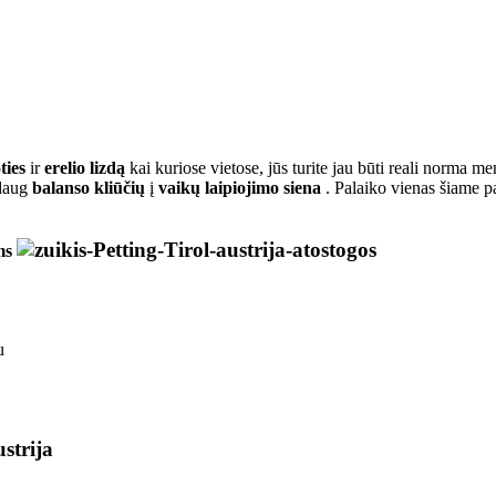
ties
ir
erelio lizdą
kai kuriose vietose, jūs turite jau būti reali norma me
 daug
balanso kliūčių
į
vaikų laipiojimo siena
.
Palaiko vienas šiame p
u