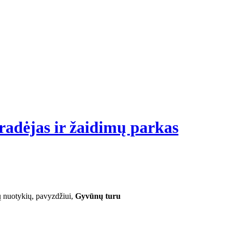
radėjas ir žaidimų parkas
ų nuotykių, pavyzdžiui,
Gyvūnų turu