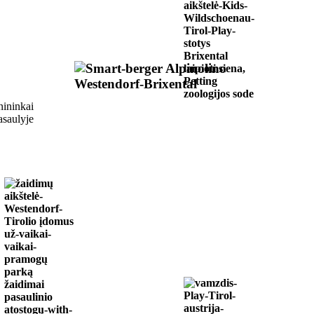
nininkai
asaulyje