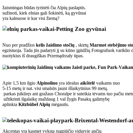
žaismingas būdas tyrinėti čia Alpių paslaptis.
sužinoti, kiek elnias gali šokinėti, ką gyvūnai
yra kalnuose ir kur visi žiemą?
Nuo per pradžios
kelis žaidimo stočių
, skirtų
Marmot stebėjimo sto
egzistuoja.
Tada jūs padaryti jį su kūno įgūdžių Fotografuok variklio
nuotykius iš draugiškas Przemądrzały tipas.
Apie 1,5 km ilgio
Alpinolino
yra idealus
aikštelė
vaikams nuo
5-15 metų ir nat.
visi smalsūs jauni išlaikytinius 99 metų.
parkas įsikūręs ant gražaus Choralpe ir suteikia tėvams tuo pačiu met
užtikrinti ilgalaikę maždaug 1 val žygis Pasakų galimybę
aplinkia
Kitzbühel Alpių
mėgautis.
Akcentas yra kasmet vyksta rugpjūčio viduryje ančių