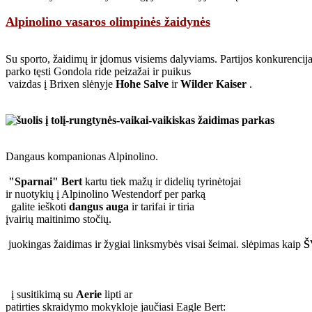
Alpinolino vasaros olimpinės žaidynės
Su sporto, žaidimų ir įdomus visiems dalyviams. Partijos konkurencij
parko tęsti Gondola ride peizažai ir puikus
vaizdas į Brixen slėnyje
Hohe Salve
ir
Wilder Kaiser
.
Dangaus kompanionas Alpinolino.
"Sparnai" Bert
kartu tiek mažų ir didelių tyrinėtojai
ir nuotykių į Alpinolino Westendorf per parką
galite ieškoti
dangus auga
ir tarifai ir tiria
įvairių maitinimo stočių.
juokingas žaidimas ir žygiai linksmybės visai šeimai.
slėpimas kaip
Š
į susitikimą su
Aerie
lipti ar
patirties skraidymo mokykloje jaučiasi Eagle Bert: