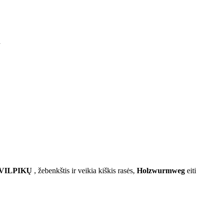
a
VILPIKŲ
, žebenkštis ir
veikia kiškis rasės,
Holzwurmweg
eiti