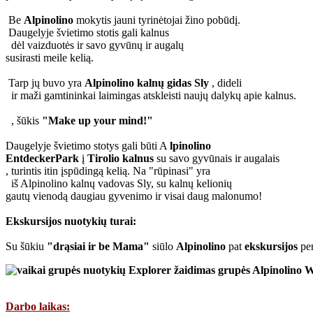
Be
Alpinolino
mokytis jauni tyrinėtojai žino pobūdį.
Daugelyje švietimo stotis gali kalnus
dėl vaizduotės ir savo gyvūnų ir augalų
susirasti meile kelią.
Tarp jų buvo yra
Alpinolino kalnų gidas Sly
, dideli
ir maži gamtininkai laimingas atskleisti naujų dalykų apie kalnus.
, šūkis
"Make up your mind!"
Daugelyje švietimo stotys gali būti A
lpinolino
EntdeckerPark
į
Tirolio kalnus
su savo gyvūnais ir augalais
, turintis itin įspūdingą kelią.
Na "rūpinasi" yra
iš Alpinolino kalnų vadovas Sly, su kalnų kelionių
gautų vienodą daugiau gyvenimo ir visai daug malonumo!
Ekskursijos nuotykių turai:
Su šūkiu
"drąsiai ir be Mama"
siūlo
Alpinolino
pat
ekskursijos
per
Darbo laikas: