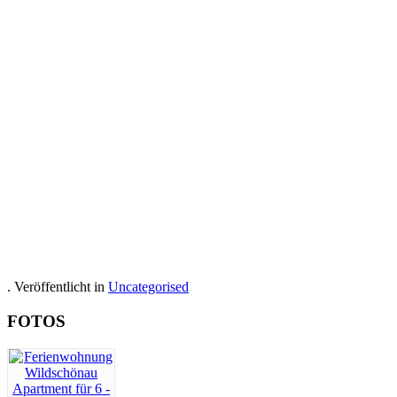
Viešbutis kambarių butas Aust
. Veröffentlicht in
Uncategorised
FOTOS