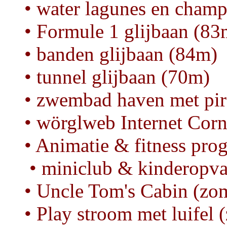
• water lagunes en cham
• Formule 1 glijbaan (83
• banden glijbaan (84m)
• tunnel glijbaan (70m)
• zwembad haven met pir
• wörglweb Internet Corn
• Animatie & fitness pr
• miniclub & kinderopv
• Uncle Tom's Cabin (zo
• Play stroom met luifel 