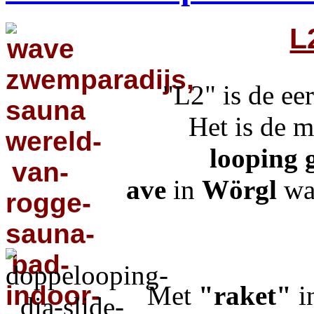
L
"L2" is de ee
Het is de m
looping 
ave
in
Wörgl
wac
Met
"raket"
i