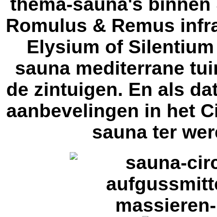
thema-sauna's
binnen 
Romulus & Remus
inf
Elysium
of
Silentium
sauna mediterrane tu
de zintuigen.
En als da
aanbevelingen in het
C
sauna ter wer