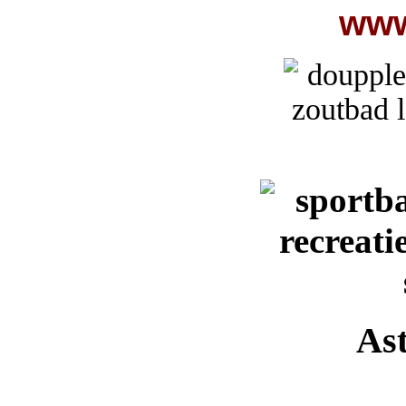
www
As