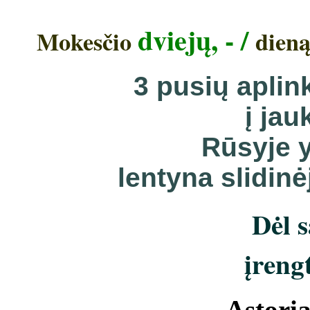
dviejų, - /
Mokesčio
dieną
3 pusių aplin
į ja
Rūsyje y
lentyna slidinė
Dėl 
įreng
Astori