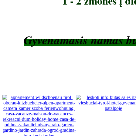
1 - 2 žmones į di
Gyvenamasis namas buv