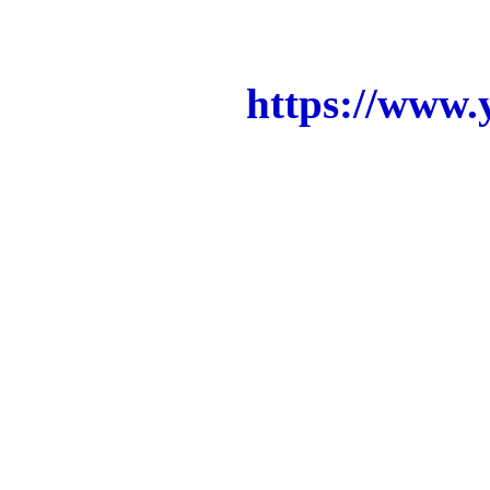
https://www
G
Viešbutis kambarių butas A