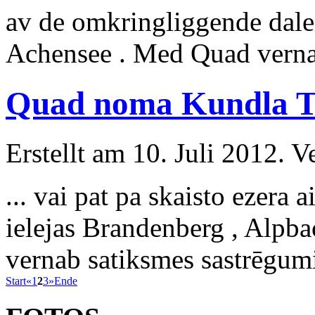
av de omkringliggende dale
Achensee . Med Quad vernab
Quad noma Kundla T
Erstellt am 10. Juli 2012. V
... vai pat pa skaisto ezera
ielejas Brandenberg , Alpba
vernab satiksmes sastrēgumi
Start
«
1
2
3
»
Ende