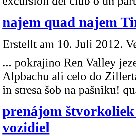
excursión del club o un part
najem quad najem Tir
Erstellt am 10. Juli 2012. V
... pokrajino Ren Valley jez
Alpbachu ali celo do
Zillert
in stresa šob na pašniku! qu
prenájom štvorkoliek
vozidiel