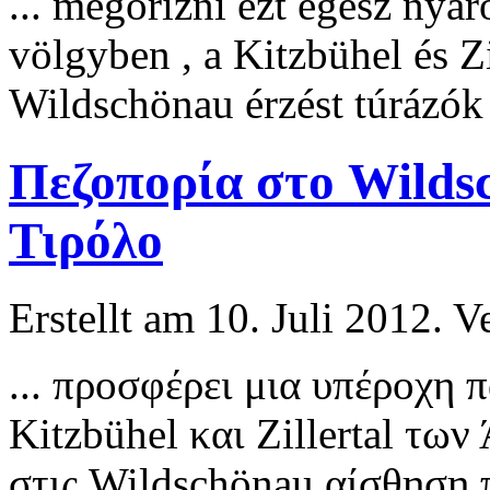
... megőrizni ezt egész nyá
völgyben , a Kitzbühel és
Zi
Wildschönau érzést túrázók 
Πεζοπορία στο Wilds
Τιρόλο
Erstellt am 10. Juli 2012. V
... προσφέρει μια υπέροχη 
Kitzbühel και
Zillertal
των Ά
στις Wildschönau αίσθηση π