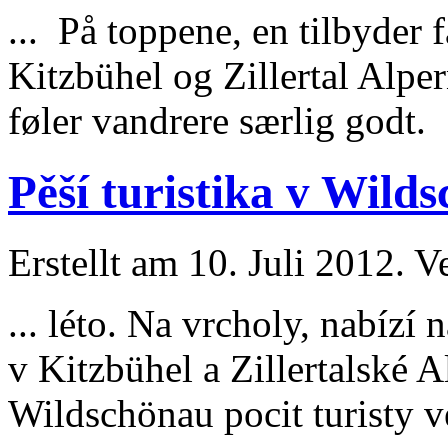
... På toppene, en tilbyder 
Kitzbühel og
Zillertal
Alpern
føler vandrere særlig godt. 
Pěší turistika v Wilds
Erstellt am 10. Juli 2012. V
... léto. Na vrcholy, nabíz
v Kitzbühel a
Zillertal
ské Al
Wildschönau pocit turisty v