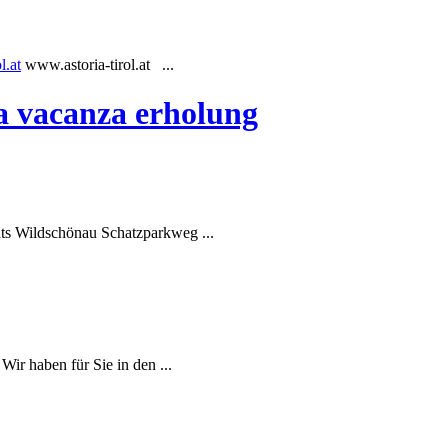
l.at
www.astoria-tirol.at ...
ia vacanza erholung
ts Wildschönau Schatzparkweg ...
ir haben für Sie in den ...