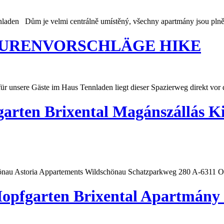
nladen
Dům je velmi centrálně umístěný, všechny apartmány jsou plně 
URENVORSCHLÄGE HIKE
 für unsere Gäste im Haus
Tennladen
liegt dieser Spazierweg direkt vor
arten Brixental Magánszállás Ki
önau Astoria Appartements Wildschönau Schatzparkweg 280 A-6311 Ob
Hopfgarten Brixental Apartmány