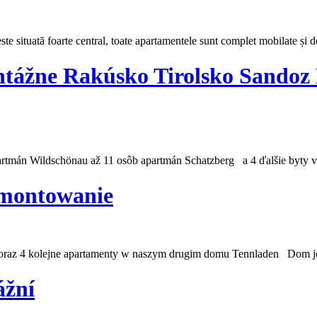
e situată foarte central, toate apartamentele sunt complet mobilate și dota
ntážne Rakúsko Tirolsko Sandoz
artmán Wildschönau až 11 osôb apartmán Schatzberg a 4 ďalšie byty
 montowanie
 oraz 4 kolejne apartamenty w naszym drugim domu
Tennladen
Dom jest
ážní