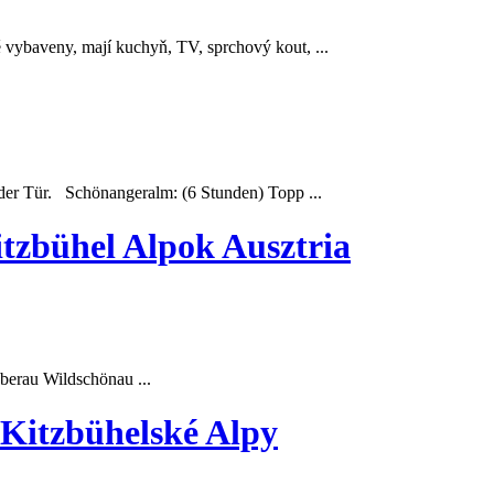
vybaveny, mají kuchyň, TV, sprchový kout, ...
 der Tür. Schönangeralm: (6 Stunden) Topp ...
tzbühel Alpok Ausztria
erau Wildschönau ...
 Kitzbühelské Alpy