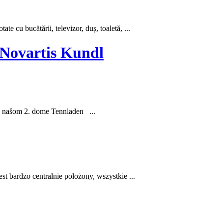
te cu bucătării, televizor, duș, toaletă, ...
 Novartis Kundl
 v našom 2. dome
Tennladen
...
 bardzo centralnie położony, wszystkie ...