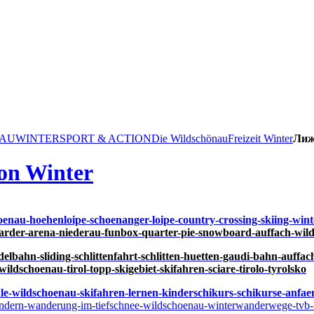
NAU
WINTER
SPORT & ACTION
Die Wildschönau
Freizeit
Winter
Лиж
on Winter