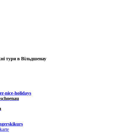
ні тури в Вільдшенау