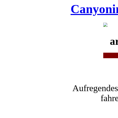
Canyonin
Aufregende
fahr