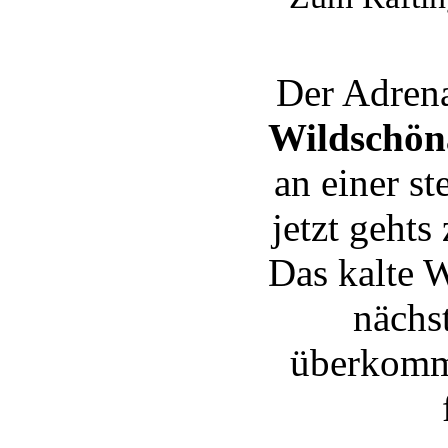
Der Adrena
Wildschön
an einer st
jetzt geht
Das kalte W
nächst
überkommt