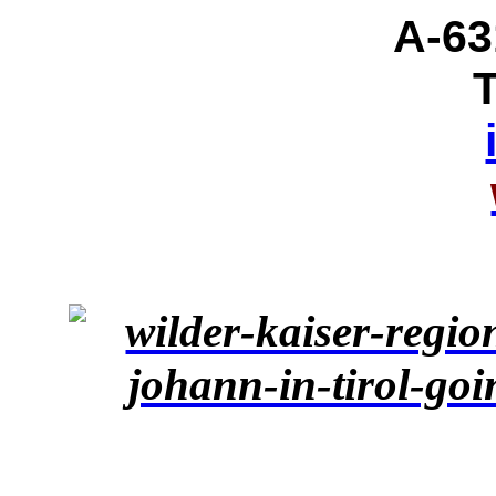
A-63
T