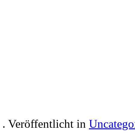
Hotel room Apartment i
holiday rec
. Veröffentlicht in
Uncatego