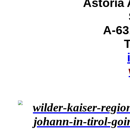
Astoria
A-63
T