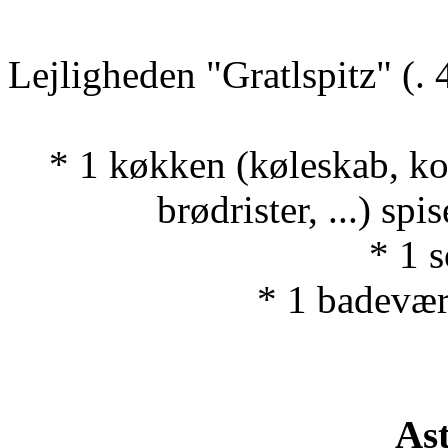
Lejligheden "Gratlspitz" (. 4
* 1 køkken (køleskab, k
brødrister, ...) sp
* 1 
* 1 badevære
As