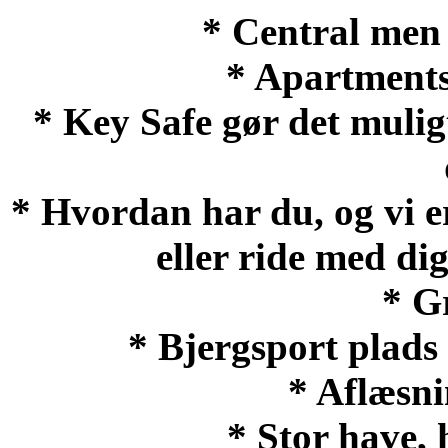
* Central men 
* Apartments 
* Key Safe gør det muligt
* Hvordan har du, og vi er
eller ride med di
* G
* Bjergsport plads 
* Aflæsni
* Stor have, 