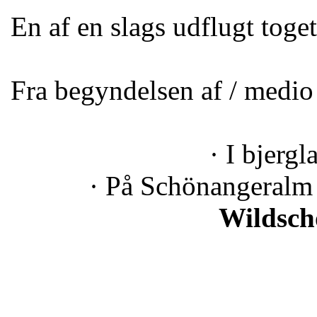
En af en slags udflugt toget
Fra begyndelsen af ​​/ med
· I bjerg
· På Schönangeralm (
Wildsc