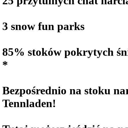
25 przytulnych chat narci
3 snow fun parks
85% stoków pokrytych śn
*
Bezpośrednio na stoku na
Tennladen!