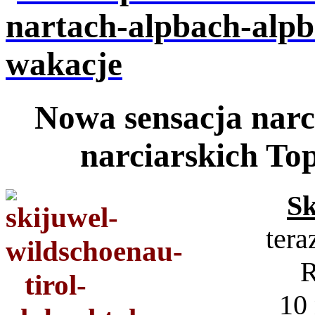
Nowa sensacja narc
narciarskich To
Sk
tera
R
10