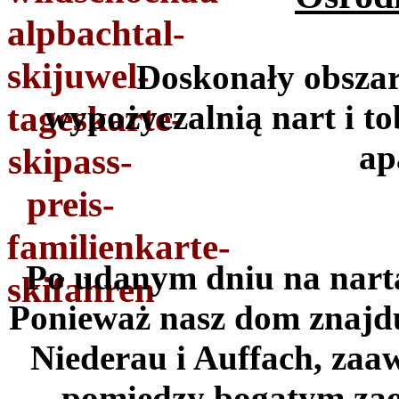
Doskonały obszar 
wypożyczalnią nart i t
ap
Po udanym dniu na nart
Ponieważ nasz dom znajdu
Niederau i Auffach, zaa
pomiędzy bogatym zao