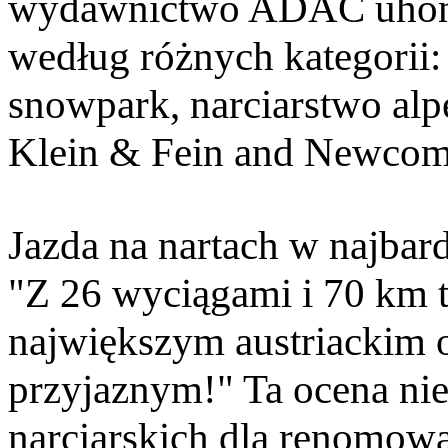
wydawnictwo ADAC uhonor
według różnych kategorii:
snowpark, narciarstwo alpe
Klein & Fein and Newcome
Jazda na nartach w najbar
"Z 26 wyciągami i 70 km t
największym austriackim o
przyjaznym!" Ta ocena ni
narciarskich dla renomo