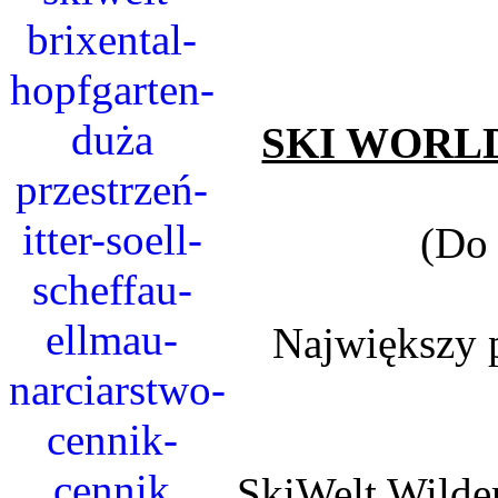
SKI WORL
(Do 
Największy p
SkiWelt Wilder