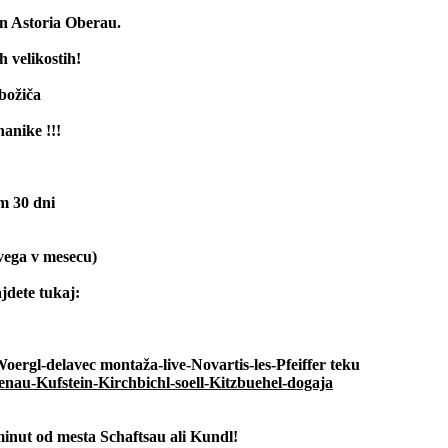
in Astoria Oberau.
h velikostih!
božiča
anike !!!
m 30 dni
rvega v mesecu)
ajdete tukaj:
ergl-delavec montaža-live-Novartis-les-Pfeiffer teku
minut od mesta Schaftsau ali Kundl!