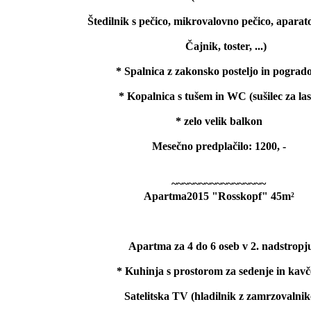
Štedilnik s pečico, mikrovalovno pečico, aparat
Čajnik, toster, ...)
* Spalnica z zakonsko posteljo in pogra
* Kopalnica s tušem in WC (sušilec za las
* zelo velik balkon
Mesečno predplačilo: 1200, -
~~~~~~~~~~~~~~~~~
Apartma2015 "Rosskopf" 45m²
Apartma za 4 do 6 oseb v 2. nadstropj
* Kuhinja s prostorom za sedenje in kav
Satelitska TV (hladilnik z zamrzovalni