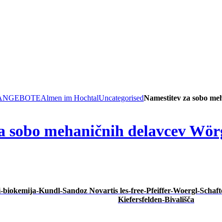
 ANGEBOTE
Almen im Hochtal
Uncategorised
Namestitev za sobo me
a sobo mehaničnih delavcev Wörg