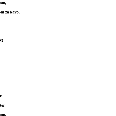
kom,
om za kavo,
e)
u:
ter
kom,