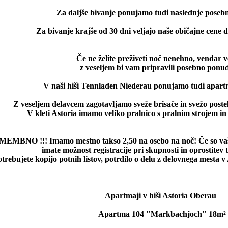
Za daljše bivanje ponujamo tudi naslednje poseb
Za bivanje krajše od 30 dni veljajo naše običajne cene d
Če ne želite preživeti noč nenehno, vendar 
z veseljem bi vam pripravili posebno ponu
V naši hiši Tennladen Niederau ponujamo tudi apart
Z veseljem delavcem zagotavljamo sveže brisače in svežo postel
V kleti Astoria imamo veliko pralnico s pralnim strojem in
EMBNO !!! Imamo mestno takso 2,50 na osebo na noč! Če so vaši 
imate možnost registracije pri skupnosti in oprostitev t
trebujete kopijo potnih listov, potrdilo o delu z delovnega mesta v
Apartmaji v hiši Astoria Oberau
Apartma 104 "Markbachjoch" 18m²