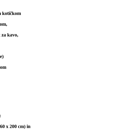
m kotičkom
kom,
 za kavo,
e)
iom
:
60 x 200 cm) in