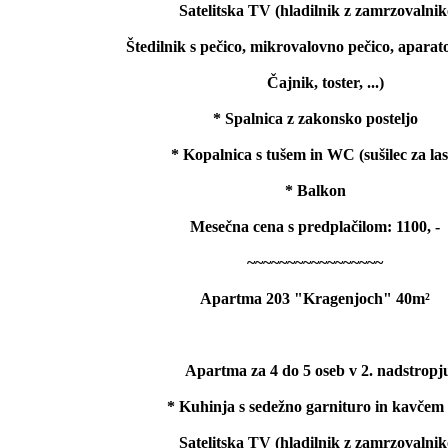
Satelitska TV (hladilnik z zamrzovalni
Štedilnik s pečico, mikrovalovno pečico, aparat
Čajnik, toster, ...)
* Spalnica z zakonsko posteljo
* Kopalnica s tušem in WC (sušilec za las
* Balkon
Mesečna cena s predplačilom: 1100, -
~~~~~~~~~~~~~~~~~
Apartma 203 "Kragenjoch" 40m²
Apartma za 4 do 5 oseb v 2. nadstropj
* Kuhinja s sedežno garnituro in kavčem 
Satelitska TV (hladilnik z zamrzovalni