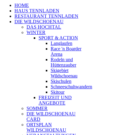
HOME
HAUS TENNLADEN
RESTAURANT TENNLADEN
DIE WILDSCHOENAU
DAS HOCHTAL
WINTER
SPORT & ACTION
Langlaufen
Race 'n Boarder
Arena
Rodeln und
Hüttenzauber
Skigebiet
Wildschoenau
Skischulen
Schneeschuhwandern
Skitour
FREIZEIT UND
ANGEBOTE
SOMMER
DIE WILDSCHOENAU
CARD
ORTSPLAN
WILDSCHOENAU