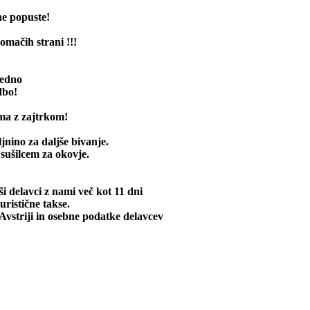
ne popuste!
omačih strani !!!
vedno
dbo!
ma z zajtrkom!
jnino za daljše bivanje.
 sušilcem za okovje.
delavci z nami več kot 11 dni
uristične takse.
 Avstriji in osebne podatke delavcev