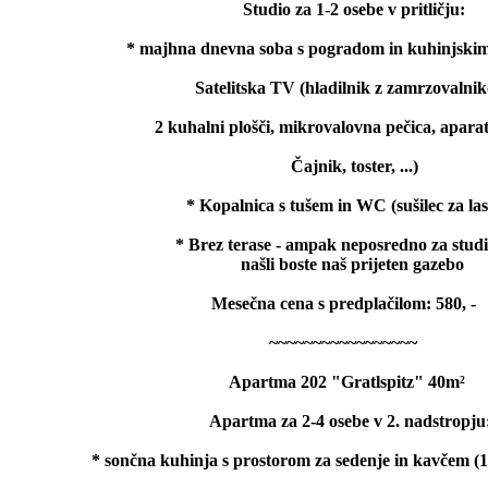
Studio za 1-2 osebe v pritličju:
* majhna dnevna soba s pogradom in kuhinjski
Satelitska TV (hladilnik z zamrzovalni
2 kuhalni plošči, mikrovalovna pečica, aparat
Čajnik, toster, ...)
* Kopalnica s tušem in WC (sušilec za las
* Brez terase - ampak neposredno za stud
našli boste naš prijeten gazebo
Mesečna cena s predplačilom: 580, -
~~~~~~~~~~~~~~~~~
Apartma 202 "Gratlspitz" 40m²
Apartma za 2-4 osebe v 2. nadstropju
* sončna kuhinja s prostorom za sedenje in kavčem (1