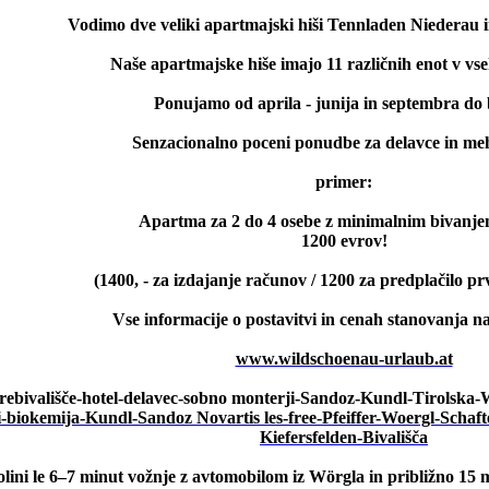
Vodimo dve veliki apartmajski hiši Tennladen Niederau 
Naše apartmajske hiše imajo 11 različnih enot v vse
Ponujamo od aprila - junija in septembra do 
Senzacionalno poceni ponudbe za delavce in meh
primer:
Apartma za 2 do 4 osebe z minimalnim bivanje
1200 evrov!
(1400, - za izdajanje računov / 1200 za predplačilo p
Vse informacije o postavitvi in ​​cenah stanovanja n
www.wildschoenau-urlaub.at
rebivališče-hotel-delavec-sobno monterji-Sandoz-Kundl-Tirolska-Wo
olini le 6–7 minut vožnje z avtomobilom iz Wörgla in približno 15 