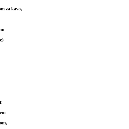
om za kavo,
dom
e)
u:
čem
kom,