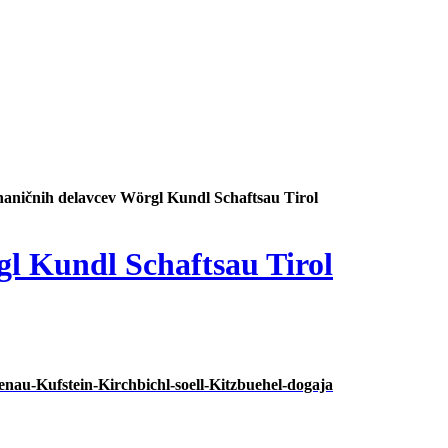
haničnih delavcev Wörgl Kundl Schaftsau Tirol
l Kundl Schaftsau Tirol