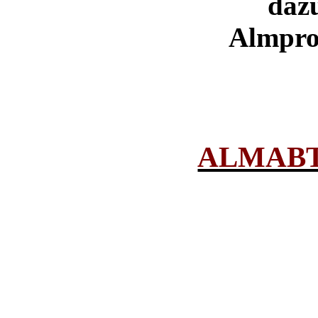
daz
Almprod
ALMABTR