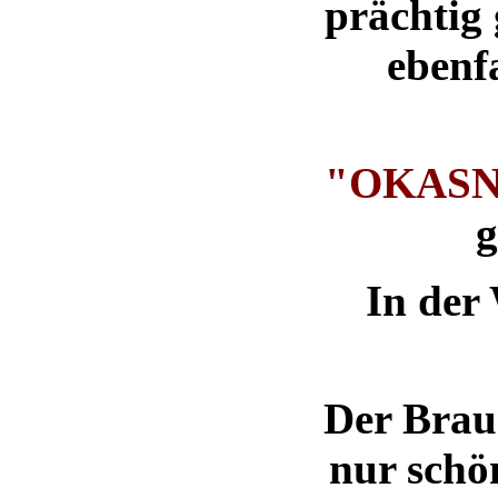
prächtig
ebenfa
"OKASN
g
In der
Der Brau
nur schö